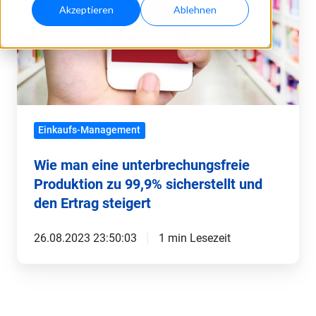
Produktion
Akzeptieren
Ablehnen
zu
99,9%
sicherstellt
und
den
Ertrag
Einkaufs-Management
steigert
Wie man eine unterbrechungsfreie
Produktion zu 99,9% sicherstellt und
den Ertrag steigert
26.08.2023 23:50:03
1 min Lesezeit