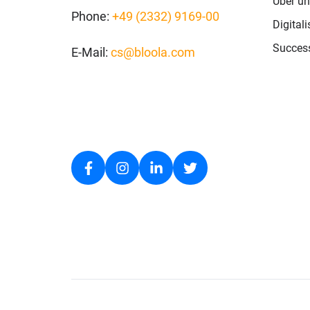
Über un
Strategie
Phone:
+49 (2332) 9169-00
Digital
Success
E-Mail:
cs@bloola.com
Referenzen
in
Marketing,
Vertrieb,
Service
und
Personalwesen