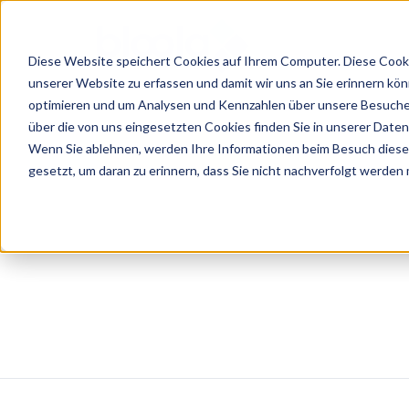
Diese Website speichert Cookies auf Ihrem Computer. Diese Cooki
unserer Website zu erfassen und damit wir uns an Sie erinnern kö
Consulting
Wissen
Lösungen
Über
optimieren und um Analysen und Kennzahlen über unsere Besucher
über die von uns eingesetzten Cookies finden Sie in unserer Datens
Training
Wenn Sie ablehnen, werden Ihre Informationen beim Besuch dieser 
Workshops
Guides
Agentic
unsere
gesetzt, um daran zu erinnern, dass Sie nicht nachverfolgt werden
/
AI
Ergebnisse
5
eLearning
/ KI-
Success
Schritte
Agenten
Management
Stories
zur
Marketing
und
erfolgreichen
Blog
Agent
KI
KI-
Digitaler
Nutzung
Produktberater
Strategieentwicklung
Wandel
mit
KI
Serviceberater
Podcast
KI
B2B