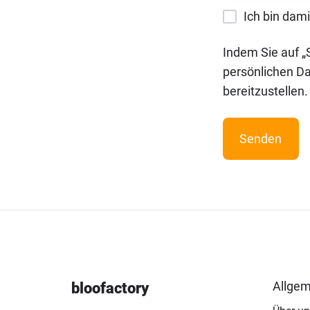
für
Lead
Ich bin dami
Personal
Markt und
Generierung
Trend
Indem Sie auf „
Strategie
Trend-
Beobachtung
persönlichen Da
/ Marktanalyse
Vertrieb
bereitzustellen.
KI
für
Erfolgsgeschichten
Vertrieb, Marketing
&
Künstliche
Produkt-
Intelligenz
Management
Marketing
/
Vertrieb
Allgem
bloofactory
Personal