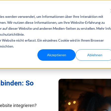
Consulting
Wissen
Lösungen
T
es werden verwendet, um Informationen über Ihre Interaktion mit
nnen. Wir nutzen diese Informationen, um Ihre Website-Erfahrung zu
Technologien von bloola
 auf dieser Website und anderen Medien-Seiten zu erstellen. Mehr Inf
chutzrichtlinie.
Website nicht erfasst. Ein einzelnes Cookie wird in Ihrem Browser
bloo.agent
bloo.identity
 möchten.
Akzeptieren
Ablehnen
nbinden: So
ebsite integrieren?