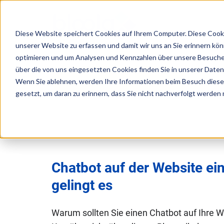
Diese Website speichert Cookies auf Ihrem Computer. Diese Cooki
unserer Website zu erfassen und damit wir uns an Sie erinnern kö
Consulting
Wissen
Lösungen
Über
optimieren und um Analysen und Kennzahlen über unsere Besucher
über die von uns eingesetzten Cookies finden Sie in unserer Datens
Kunden-Support
Wenn Sie ablehnen, werden Ihre Informationen beim Besuch dieser 
Workshops
Guides
Agentic
unsere
gesetzt, um daran zu erinnern, dass Sie nicht nachverfolgt werden
/
AI
Ergebnisse
5
eLearning
/ KI-
Success
Schritte
Agenten
Management
Stories
zur
Marketing
und
erfolgreichen
Blog
Chatbot auf der Website ei
Agent
KI
KI-
Digitaler
gelingt es
Nutzung
Produktberater
Strategieentwicklung
Wandel
mit
KI
Warum sollten Sie einen Chatbot auf Ihre W
Serviceberater
Podcast
KI
B2B