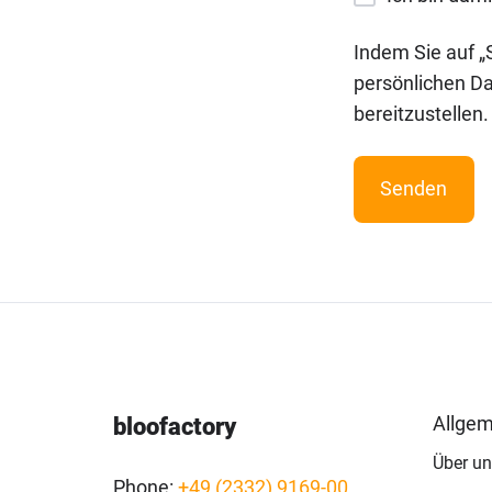
Strategie
Indem Sie auf „
persönlichen Da
Referenzen
bereitzustellen.
in
Marketing,
Vertrieb,
Service
und
Personalwesen
Allgem
bloofactory
Über un
Phone:
+49 (2332) 9169-00