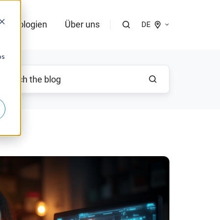
echnologien
Über uns
DE
os
Praktischer KI-Guide