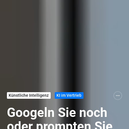
Künstliche Intelligenz
KI im Vertrieb
Googeln Sie noch
oder prompten Sie