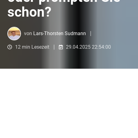
schon?
von
Lars-Thorsten Sudmann
12 min Lesezeit
29.04.2025 22:54:00
Googeln Sie noch oder prompten Sie schon?
5
:
15
1. Recherchieren über Trends
und Themen mit KI-Tools