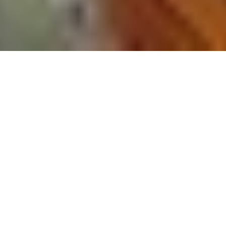
Umsatzboost durch personalisierte E-Mails mit bloo.mail und bloo.agent 4 Sales
2
:
43