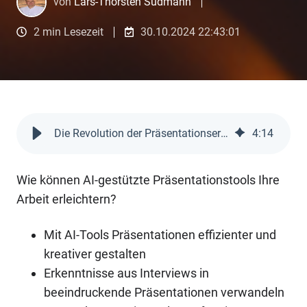
von
Lars-Thorsten Sudmann
2 min Lesezeit
30.10.2024 22:43:01
Die Revolution der Präsentationserstellung mit AI
4
:
14
Wie können AI-gestützte Präsentationstools Ihre
Arbeit erleichtern?
Mit AI-Tools Präsentationen effizienter und
kreativer gestalten
Erkenntnisse aus Interviews in
beeindruckende Präsentationen verwandeln